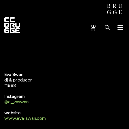
Menu
Eva Swan
dj & producer
°1988
Instagram
@e_vaswan
website
www.eva-swan.com