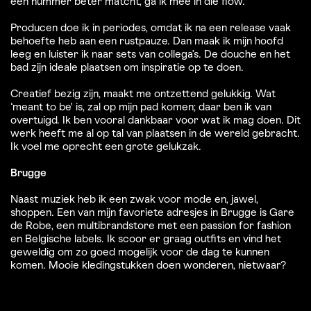
een nummer beter matcht, ga ik mee in die flow.
Producen doe ik in periodes, omdat ik na een release vaak
behoefte heb aan een rustpauze. Dan maak ik mijn hoofd
leeg en luister ik naar sets van collega’s. De douche en het
bad zijn ideale plaatsen om inspiratie op te doen.
Creatief bezig zijn, maakt me ontzettend gelukkig. Wat
‘meant to be' is, zal op mijn pad komen; daar ben ik van
overtuigd. Ik ben vooral dankbaar voor wat ik mag doen. Dit
werk heeft me al op tal van plaatsen in de wereld gebracht.
Ik voel me oprecht een grote gelukzak.
Brugge
Naast muziek heb ik een zwak voor mode en, jawel,
shoppen. Een van mijn favoriete adresjes in Brugge is Gare
de Robe, een multibrandstore met een passion for fashion
en Belgische labels. Ik scoor er graag outfits en vind het
geweldig om zo goed mogelijk voor de dag te kunnen
komen. Mooie kledingstukken doen wonderen, nietwaar?