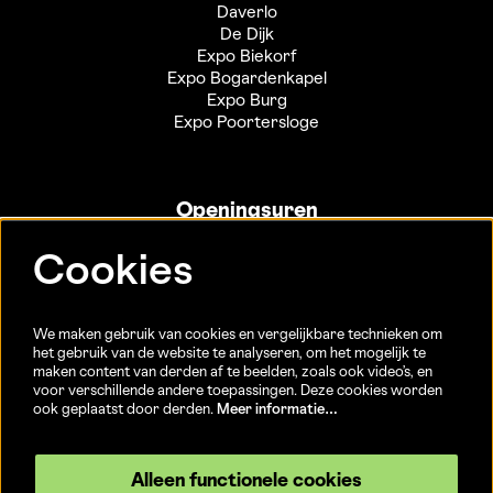
Daverlo
De Dijk
Expo Biekorf
Expo Bogardenkapel
Expo Burg
Expo Poortersloge
Openingsuren
Info- en ticketbalie:
Cookies
Sint-Jakobsstraat 20
dinsdag tot vrijdag 13u-17u
(Jaarlijkse sluiting van 25/12 t.e.m. 02/01 en 01/07 t.e.m.
We maken gebruik van cookies en vergelijkbare technieken om
15/08)
het gebruik van de website te analyseren, om het mogelijk te
maken content van derden af te beelden, zoals ook video’s, en
voor verschillende andere toepassingen. Deze cookies worden
ook geplaatst door derden.
Meer informatie…
Volg ons
Alleen functionele cookies