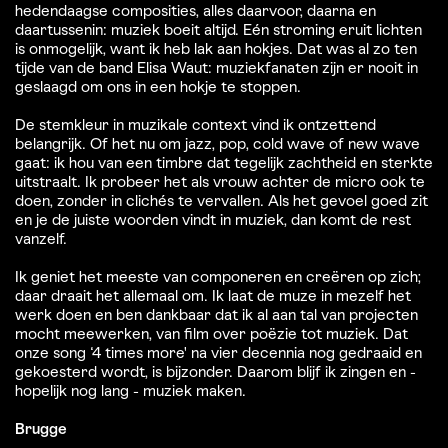
hedendaagse composities, alles daarvoor, daarna en
daartussenin: muziek boeit altijd. Eén stroming eruit lichten
is onmogelijk, want ik heb lak aan hokjes. Dat was al zo ten
tijde van de band Elisa Waut: muziekfanaten zijn er nooit in
geslaagd om ons in een hokje te stoppen.
De stemkleur in muzikale context vind ik ontzettend
belangrijk. Of het nu om jazz, pop, cold wave of new wave
gaat: ik hou van een timbre dat tegelijk zachtheid en sterkte
uitstraalt. Ik probeer het als vrouw achter de micro ook te
doen, zonder in clichés te vervallen. Als het gevoel goed zit
en je de juiste woorden vindt in muziek, dan komt de rest
vanzelf.
Ik geniet het meeste van componeren en creëren op zich;
daar draait het allemaal om. Ik laat de muze in mezelf het
werk doen en ben dankbaar dat ik al aan tal van projecten
mocht meewerken, van film over poëzie tot muziek. Dat
onze song ‘4 times more' na vier decennia nog gedraaid en
gekoesterd wordt, is bijzonder. Daarom blijf ik zingen en -
hopelijk nog lang - muziek maken.
Brugge