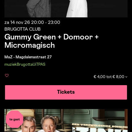
za 14 nov 26
20:00 - 23:00
BRUGOTTA CLUB
Gummy Green + Domoor +
Micromagisch
MaZ - Magdalenastraat 27
muziek
Brugotta
UiTPAS
€ 4,00 tot € 8,00
Tickets