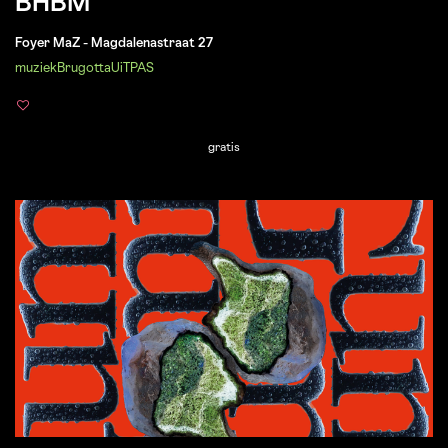
BHBM
Foyer MaZ - Magdalenastraat 27
muziek
Brugotta
UiTPAS
gratis