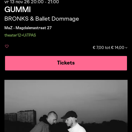
vr 13 nov 26
20:00 - 21:00
GUMMI
BRONKS & Ballet Dommage
MaZ - Magdalenastraat 27
theater
12+
UiTPAS
€ 7,00 tot € 14,00
Tickets