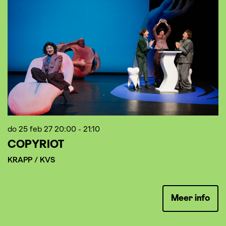
do 25 feb 27
20:00 - 21:10
di
COPYRIOT
L
KRAPP / KVS
Meer info