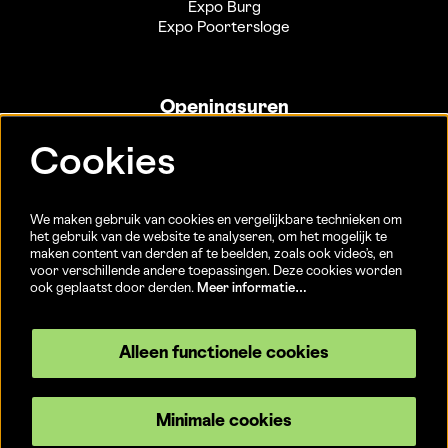
Expo Burg
Expo Poortersloge
Openingsuren
Info- en ticketbalie:
Cookies
Sint-Jakobsstraat 20
dinsdag tot vrijdag 13u-17u
(Jaarlijkse sluiting van 25/12 t.e.m. 02/01 en 01/07 t.e.m.
We maken gebruik van cookies en vergelijkbare technieken om
15/08)
het gebruik van de website te analyseren, om het mogelijk te
maken content van derden af te beelden, zoals ook video’s, en
voor verschillende andere toepassingen. Deze cookies worden
ook geplaatst door derden.
Meer informatie…
Volg ons
Alleen functionele cookies
Minimale cookies