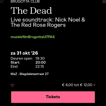
BRUGOTTA CLUB
The Dead
Live soundtrack: Nick Noel &
The Red Rose Rogers
muziek
film
Brugotta
UiTPAS
za 31 okt '26
Deuren open
19:30
Start
20:00
Eind
22:15
MaZ - Magdalenastraat 27
€ 6,00 tot € 12,00
Tickets