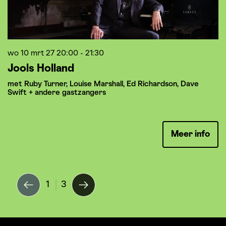
wo 10 mrt 27
20:00 - 21:30
z
Jools Holland
B
B
met Ruby Turner, Louise Marshall, Ed Richardson, Dave
Swift + andere gastzangers
E
Meer info
1
3