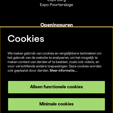
Expo Poortersloge
Openingsuren
Info- en ticketbalie:
Cookies
Sint-Jakobsstraat 20
dinsdag tot vrijdag 13u-17u
(Jaarlijkse sluiting van 25/12 t.e.m. 02/01 en 01/07 t.e.m.
We maken gebruik van cookies en vergelijkbare technieken om
15/08)
het gebruik van de website te analyseren, om het mogelijk te
maken content van derden af te beelden, zoals ook video’s, en
voor verschillende andere toepassingen. Deze cookies worden
ook geplaatst door derden.
Meer informatie…
Volg ons
Alleen functionele cookies
Minimale cookies