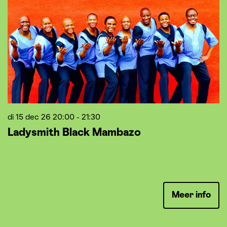
di 15 dec 26
20:00 - 21:30
z
Ladysmith Black Mambazo
2
C
M
Meer info