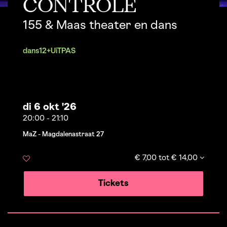
CONTROLE
155 & Maas theater en dans
dans
12+
UiTPAS
di 6 okt '26
20:00
-
21:10
MaZ - Magdalenastraat 27
€ 7,00 tot € 14,00
Tickets