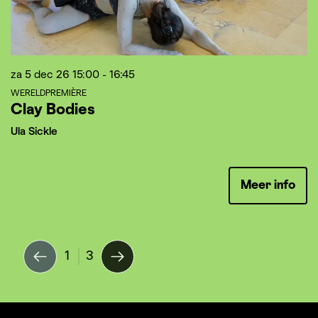
za 5 dec 26
15:00 - 16:45
v
WERELDPREMIÈRE
M
Clay Bodies
Je
Ula Sickle
Meer info
1
3