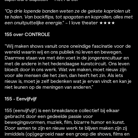
"Op drie lopende banden weten ze de gekste kapriolen uit
Inzoomen
te halen. Van backflips, tot spagaten en koprollen, alles met
een onuitputtelijke energie."
– I love theater ★★★★
155 over CONTROLE
“Wij maken shows vanuit onze oneindige fascinatie voor de
wereld waarin wij en ons publiek nú leven en bewegen.
Daarmee staan we met één voet in de jongerencultuur en
met de andere in het hedendaagse kunstcircuit. Ons leven
bloedt door in ons werk. Wat we maken, moet nieuw zijn
voor alle mensen die het zien, dan heeft het zin. Als iets
nieuw is, moet je zelf bedenken wat je ervan vindt en kan je
niet leunen op de meningen van anderen.”
155 - Eenvijfvijf
155 (eenvijfvijf) is een breakdance collectief bij elkaar
gebracht door een gedeelde passie voor
bewegingsvormen, muziek, film, bizarre humor en kunst.
Door samen te zijn en nieuw werk te blijven maken zijn zij
inmiddels (op)gegroeid naar een groep die shows, films en