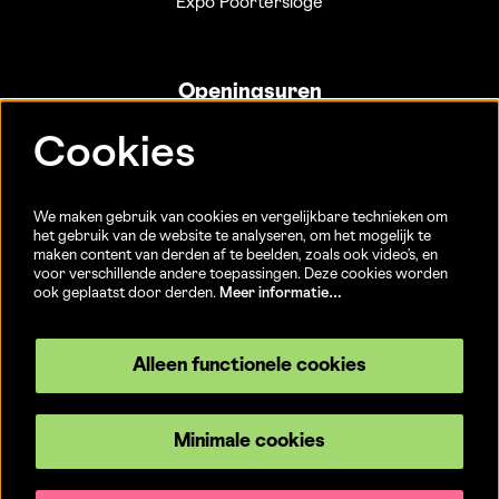
Expo Poortersloge
Openingsuren
Info- en ticketbalie:
Cookies
Sint-Jakobsstraat 20
dinsdag tot vrijdag 13u-17u
(Jaarlijkse sluiting van 25/12 t.e.m. 02/01 en 01/07 t.e.m.
We maken gebruik van cookies en vergelijkbare technieken om
15/08)
het gebruik van de website te analyseren, om het mogelijk te
maken content van derden af te beelden, zoals ook video’s, en
voor verschillende andere toepassingen. Deze cookies worden
ook geplaatst door derden.
Meer informatie…
Volg ons
Alleen functionele cookies
Minimale cookies
© CC Brugge