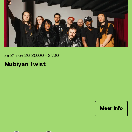
za 21 nov 26
20:00 - 21:30
z
Nubiyan Twist
B
B
M
Ma
Meer info