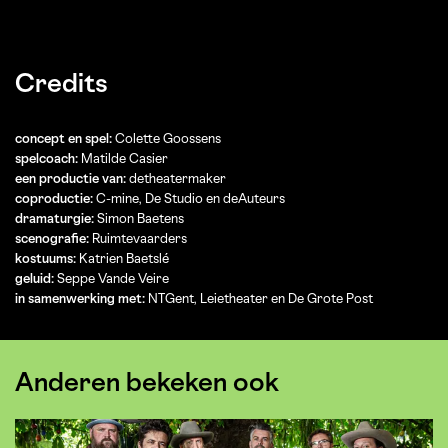
Credits
concept en spel:
Colette Goossens
spelcoach:
Matilde Casier
een productie van:
detheatermaker
coproductie:
C-mine, De Studio en deAuteurs
dramaturgie:
Simon Baetens
scenografie:
Ruimtevaarders
kostuums:
Katrien Baetslé
geluid:
Seppe Vande Veire
in samenwerking met:
NTGent, Leietheater en De Grote Post
Anderen bekeken ook
Overslaan