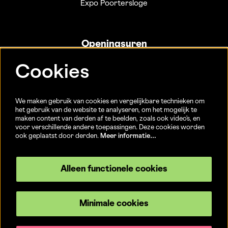
Expo Poortersloge
Openingsuren
Info- en ticketbalie:
Cookies
Sint-Jakobsstraat 20
dinsdag tot vrijdag 13u-17u
(Jaarlijkse sluiting van 25/12 t.e.m. 02/01 en 01/07 t.e.m.
We maken gebruik van cookies en vergelijkbare technieken om
15/08)
het gebruik van de website te analyseren, om het mogelijk te
maken content van derden af te beelden, zoals ook video’s, en
voor verschillende andere toepassingen. Deze cookies worden
ook geplaatst door derden.
Meer informatie…
Volg ons
Alleen functionele cookies
Minimale cookies
© CC Brugge