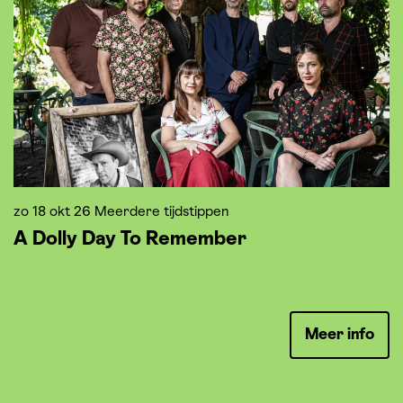
zo 18 okt 26
Meerdere tijdstippen
z
A Dolly Day To Remember
D
T
Meer info